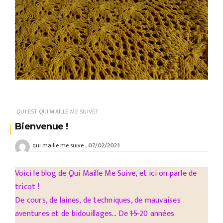
QUI EST QUI MAILLE ME SUIVE?
Bienvenue !
07/02/2021
qui maille me suive
Voici le blog de Qui Maille Me Suive, et ici on parle de
tricot !
De cours, de laines, de techniques, de mauvaises
aventures et de bidouillages… De
15
20 années